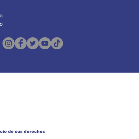
o
o
icio de sus derechos