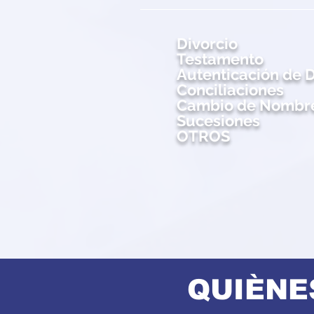
Divorcio
Testamento
Autenticación de
Conciliaciones
Cambio de Nombr
Sucesiones
OTROS
QUIÈNE