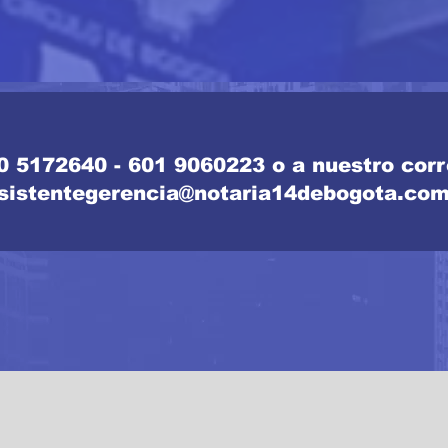
0 5172640 - 601 9060223
o a nuestro cor
sistentegerencia@notaria14debogota.co