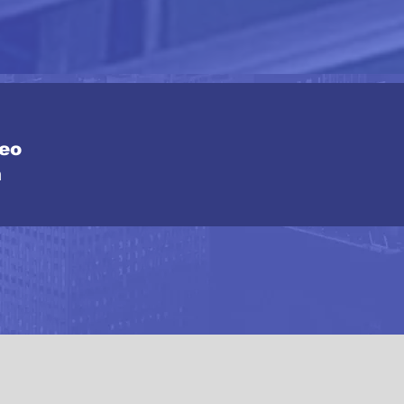
reo
m