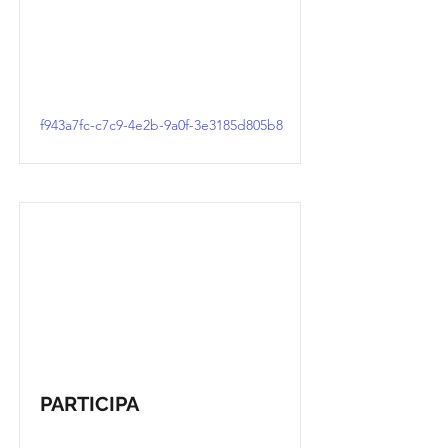
f943a7fc-c7c9-4e2b-9a0f-3e3185d805b8
PARTICIPA