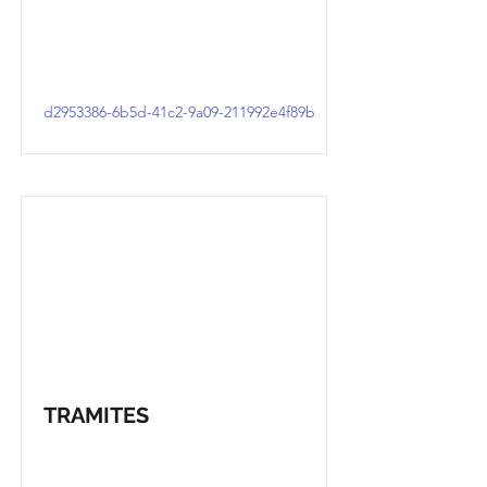
d2953386-6b5d-41c2-9a09-211992e4f89b
TRAMITES