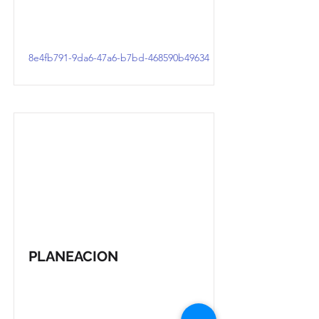
8e4fb791-9da6-47a6-b7bd-468590b49634
PLANEACION