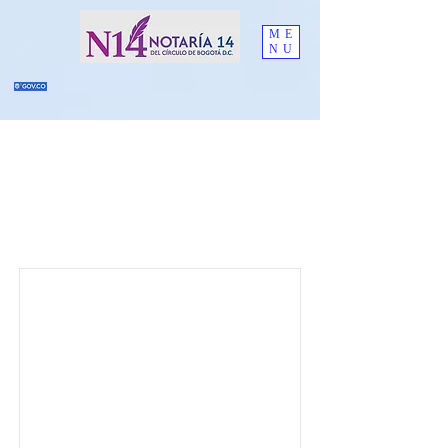
ME
NU
INFORMACION
ENTIDAD List